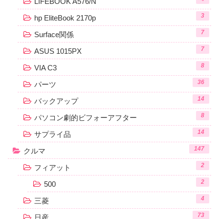
LIFEBOOK A576/N
3
hp EliteBook 2170p
7
Surface関係
7
ASUS 1015PX
8
VIA C3
36
パーツ
14
バックアップ
8
パソコン劇的ビフォーアフター
14
サプライ品
147
クルマ
2
フィアット
2
500
4
三菱
73
日産