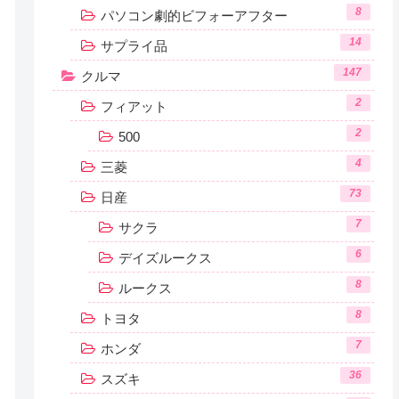
8
パソコン劇的ビフォーアフター
14
サプライ品
147
クルマ
2
フィアット
2
500
4
三菱
73
日産
7
サクラ
6
デイズルークス
8
ルークス
8
トヨタ
7
ホンダ
36
スズキ