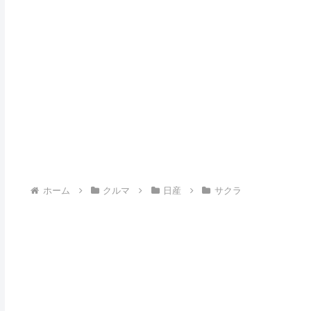
ホーム
クルマ
日産
サクラ