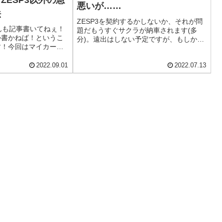
ZESP3以外の急
悪いが……
法
ZESP3を契約するかしないか、それが問
んも記事書いてねぇ！
題だもうすぐサクラが納車されます(多
か書かねば！というこ
分)。遠出はしない予定ですが、もしかし
す！今回はマイカーの
たらということも考えてZESP3に入ろう
事情について語りま
かと思いますが……。(写真はリー
 : ZESP3 シンプ
フ)ZESP3とはゼロ・エミッション・サポ
2022.09.01
2022.07.13
！まず、ZESP3シン
ート・プログ...