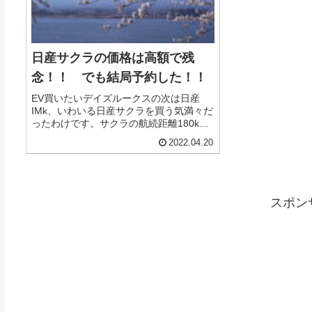
日産サクラの価格は高額で残
念！！ でも結局予約した！！
EV買いたいデイズルークスの次は日産
IMk、いわいる日産サクラを買う気満々だ
ったわけです。サクラの航続距離180km
ということですが、私の用途は基本片道
2022.04.20
4km程度の通勤が主なのでEVがマッチし
ます。デイズルークスだとエンジンが暖
まる頃に会社...
スポン