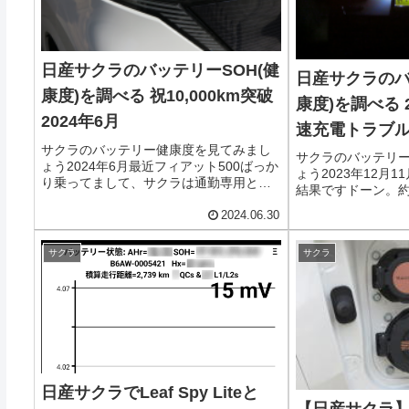
日産サクラのバッテリーSOH(健
日産サクラのバ
康度)を調べる 祝10,000km突破
康度)を調べる 
2024年6月
速充電トラブ
サクラのバッテリー健康度を見てみまし
サクラのバッテリ
ょう2024年6月最近フィアット500ばっか
ょう2023年12月
り乗ってまして、サクラは通勤専用とな
結果ですドーン。約1,
っててなかなか距離伸びてません……。
の劣化です。まあ
という事情もありましたが、サクラのバ
2024.06.30
充電の中身について
ッテリー健康度チェックを半年ほどサボ
ので、今回は電費
っていた事実に気...
サクラ
サクラ
て...
日産サクラでLeaf Spy Liteと