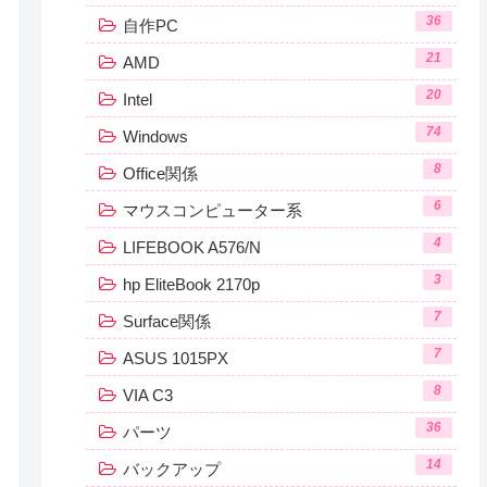
36
自作PC
21
AMD
20
Intel
74
Windows
8
Office関係
6
マウスコンピューター系
4
LIFEBOOK A576/N
3
hp EliteBook 2170p
7
Surface関係
7
ASUS 1015PX
8
VIA C3
36
パーツ
14
バックアップ