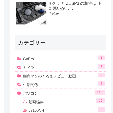
サクラ と ZESP3 の相性は 正
直 悪いが……
1 view
カテゴリー
1
GoPro
1
カメラ
2
腰痛マンのくるまレビュー動画
9
生活関係
168
パソコン
10
動画編集
6
J3160NH