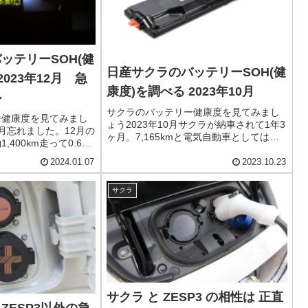
ッテリーSOH(健
日産サクラのバッテリーSOH(健
2023年12月 急
康度)を調べる 2023年10月
ル
サクラのバッテリー健康度を見てみまし
ー健康度を見てみまし
ょう2023年10月サクラが納車されて1年3
11月忘れました。12月の
ヶ月。7,165kmと電気自動車としてはま
400km走って0.6%
あまあ走った方です。かね？ということ
こんなもんでしょう。
で、以前の記事の方法で定期的に測定し
2024.01.07
2023.10.23
は10月で色々書いた
ているバッテリーのSOH(健康度)を見て
関係と充電の話につい
みます...
サクラ
サクラ と ZESP3 の相性は 正直