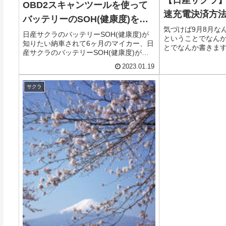
【日産サクラ】
OBD2スキャンツールを使って
速充電決済方
バッテリーのSOH(健康度)を調
気づけば9月8月な
べる
日産サクラのバッテリーSOH(健康度)が
ということでなん
知りたい納車されて6ヶ月のマイカー、日
とでなんか書きま
産サクラのバッテリーSOH(健康度)が知
日産サクラの給電
りたいのです。20kWhの小容量なので劣
す。急速充電事情その1
2023.01.19
化が気になったり、リーフと異なりバッ
ルプランは非常用だ
テリークーラーが付いていて劣化防止効
プルプラン...
サクラ
果が気にな...