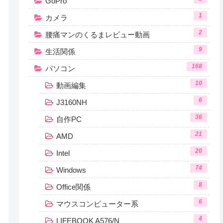
GoPro
1
カメラ
2
腰痛マンのくるまレビュー動画
9
生活関係
168
パソコン
10
動画編集
6
J3160NH
36
自作PC
21
AMD
20
Intel
74
Windows
8
Office関係
6
マウスコンピューター系
4
LIFEBOOK A576/N