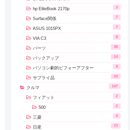
3
hp EliteBook 2170p
7
Surface関係
7
ASUS 1015PX
8
VIA C3
36
パーツ
14
バックアップ
8
パソコン劇的ビフォーアフター
14
サプライ品
147
クルマ
2
フィアット
2
500
4
三菱
73
日産