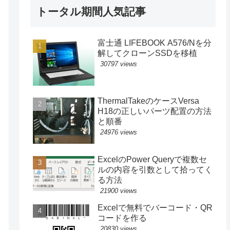
トータル期間人気記事
富士通 LIFEBOOK A576/Nを分
解してクローンSSDを移植
30797 views
ThermalTakeのケースVersa
H18の正しいパーツ配置の方法
と順番
24976 views
ExcelのPower Queryで複数セ
ルの内容を引数として拾ってく
る方法
21900 views
Excelで無料でバーコード・QR
コードを作る
20830 views