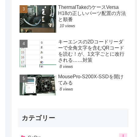
ThermalTakeのケースVersa
H18の正しいパーツ配置の方法
と順番
10 views
キーエンスの2Dコードリーダ
ーで全角文字を含むQRコード
を読む！が、1文字ごとに改行
される……対策
8 views
MousePro-S200X-SSDを開け
てみる
8 views
カテゴリー
1