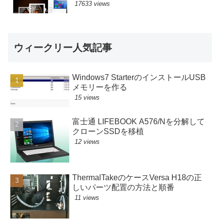
17633 views
ウィークリー人気記事
Windows7 StarterのインストールUSB
メモリーを作る
15 views
富士通 LIFEBOOK A576/Nを分解して
クローンSSDを移植
12 views
ThermalTakeのケースVersa H18の正
しいパーツ配置の方法と順番
11 views