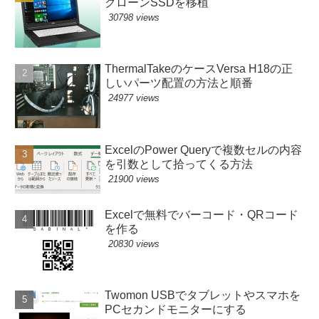
クローンSSDを移植
30798 views
ThermalTakeのケースVersa H18の正
しいパーツ配置の方法と順番
24977 views
ExcelのPower Queryで複数セルの内容
を引数として拾ってくる方法
21900 views
Excelで無料でバーコード・QRコード
を作る
20830 views
Twomon USBでタブレットやスマホを
PCセカンドモニターにする