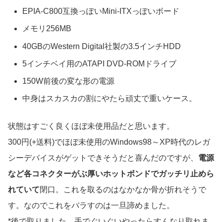
EPIA-C800互換っぽいMini-ITXっぽいボード
メモリ256MB
40GBのWestern Digital社製の3.5インチHDD
5インチベイ用のATAPI DVD-ROMドライブ
150W前後の変な形の電源
中身はスカスカの割にやたら頑丈で重いケース。
状態はすごく良くほぼ未使用品だと思います。
300円(+送料)でほぼ未使用のWindows98～XP時代のレガ
シーデバイスがゲットできそうだと喜んだのですが、
電源
など各コネクターがぶ厚いホットボンドでガッチリ止めら
れていて
閉口。これを取るのはなかなか骨が折れそうで
す。なのでこれをバラすのは一旦諦めました。
*後で取りました。手でぐいぐいやったらすんなり取れま