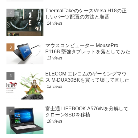
ThermalTakeのケースVersa H18の正
しいパーツ配置の方法と順番
14 views
マウスコンピューター MousePro
P116B 堅強タブレットを落としてみた
13 views
ELECOM エレコムのゲーミングマウ
ス M-DUX30BKを買って壊して直した
12 views
富士通 LIFEBOOK A576/Nを分解して
クローンSSDを移植
10 views