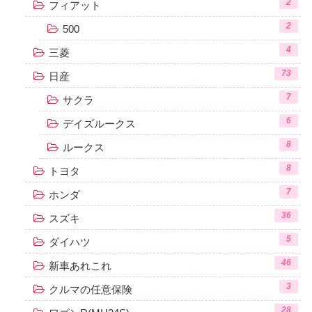
2
フィアット
2
500
4
三菱
73
日産
7
サクラ
6
デイズルークス
8
ルークス
8
トヨタ
7
ホンダ
36
スズキ
5
ダイハツ
46
新車あれこれ
3
クルマの任意保険
28