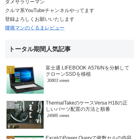
ダメサラリーマン
クルマ系YouTubeチャンネルやってます
登録よろしくお願いいたします
腰痛マンのくるまレビュー
トータル期間人気記事
富士通 LIFEBOOK A576/Nを分解して
クローンSSDを移植
30803 views
ThermalTakeのケースVersa H18の正
しいパーツ配置の方法と順番
24985 views
ExcelのPower Queryで複数セルの内容