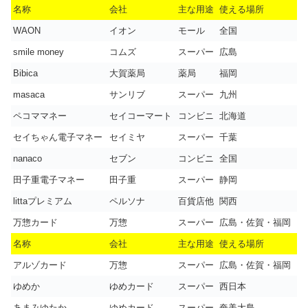
名称
会社
主な用途
使える場所
WAON
イオン
モール
全国
smile money
コムズ
スーパー
広島
Bibica
大賀薬局
薬局
福岡
masaca
サンリブ
スーパー
九州
ペコママネー
セイコーマート
コンビニ
北海道
セイちゃん電子マネー
セイミヤ
スーパー
千葉
nanaco
セブン
コンビニ
全国
田子重電子マネー
田子重
スーパー
静岡
littaプレミアム
ペルソナ
百貨店他
関西
万惣カード
万惣
スーパー
広島・佐賀・福岡
名称
会社
主な用途
使える場所
アルゾカード
万惣
スーパー
広島・佐賀・福岡
ゆめか
ゆめカード
スーパー
西日本
あまみゆたか
ゆめカード
スーパー
奄美大島