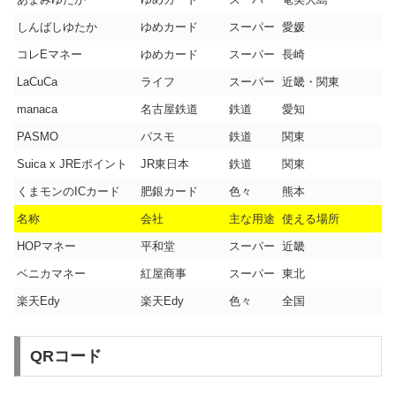
しんばしゆたか
ゆめカード
スーパー
愛媛
コレEマネー
ゆめカード
スーパー
長崎
LaCuCa
ライフ
スーパー
近畿・関東
manaca
名古屋鉄道
鉄道
愛知
PASMO
パスモ
鉄道
関東
Suica x JREポイント
JR東日本
鉄道
関東
くまモンのICカード
肥銀カード
色々
熊本
名称
会社
主な用途
使える場所
HOPマネー
平和堂
スーパー
近畿
ベニカマネー
紅屋商事
スーパー
東北
楽天Edy
楽天Edy
色々
全国
QRコード