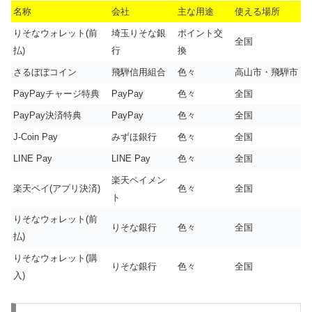
名称
会社
主な用途
使える場所
りそなウォレット(前
埼玉りそな銀
ポイント交
全国
払)
行
換
さるぼぼコイン
飛騨信用組合
色々
高山市・飛騨市
PayPayチャージ特典
PayPay
色々
全国
PayPay決済特典
PayPay
色々
全国
J-Coin Pay
みずほ銀行
色々
全国
LINE Pay
LINE Pay
色々
全国
楽天ペイメン
楽天ペイ(アプリ決済)
色々
全国
ト
りそなウォレット(前
りそな銀行
色々
全国
払)
りそなウォレット(購
りそな銀行
色々
全国
入)