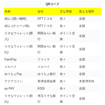
QRコード
名称
会社
主な用途
使える場所
d払い(買い物時)
NTTドコモ
色々
全国
d払い(チャージ時)
NTTドコモ
色々
全国
りそなウォレット(購
関西みらい銀
ポイント交
全国
入)
行
換
りそなウォレット(前
関西みらい銀
ポイント交
全国
払)
行
換
FamiPay
ファミマ
色々
全国
メルペイ
メルペイ
色々
全国
ゆうちょPay
ゆうちょ銀行
色々
全国
アクアコイン
君津信用金庫
色々
木更津市内
au PAY
KDDI
色々
全国
りそなウォレット(前
埼玉りそな銀
ポイント交
全国
払)
行
換