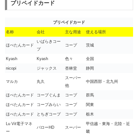
プリペイドカード
プリペイドカード
名称
会社
主な用途
使える場所
いばらきコー
ほぺたんカード
コープ
茨城
プ
Kyash
Kyash
色々
全国
nicopi
ジャックス
杏林堂
静岡
スーパー
マルカ
丸久
中国西部・北九州
他
ほぺたんカード
コープぐんま
コープ
群馬
ほぺたんカード
コープみらい
コープ
関東
ほぺたんカード
とちぎコープ
コープ
栃木
Lu Vit電子マネ
甲信越・東海・北陸・近
バローHD
スーパー
ー
畿