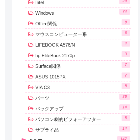
20
Intel
74
Windows
8
Office関係
6
マウスコンピューター系
4
LIFEBOOK A576/N
3
hp EliteBook 2170p
7
Surface関係
7
ASUS 1015PX
8
VIA C3
36
パーツ
14
バックアップ
8
パソコン劇的ビフォーアフター
14
サプライ品
147