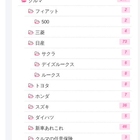
クルマ
2
フィアット
2
500
4
三菱
73
日産
7
サクラ
6
デイズルークス
8
ルークス
8
トヨタ
7
ホンダ
36
スズキ
5
ダイハツ
46
新車あれこれ
3
クルマの任意保険