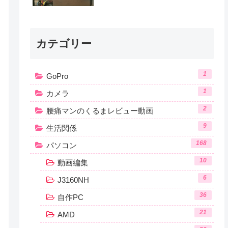
カテゴリー
1
GoPro
1
カメラ
2
腰痛マンのくるまレビュー動画
9
生活関係
168
パソコン
10
動画編集
6
J3160NH
36
自作PC
21
AMD