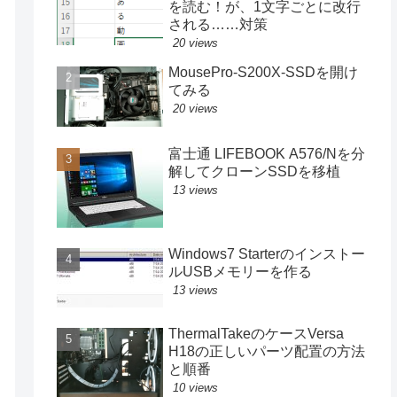
を読む！が、1文字ごとに改行
される……対策
20 views
MousePro-S200X-SSDを開け
てみる
20 views
富士通 LIFEBOOK A576/Nを分
解してクローンSSDを移植
13 views
Windows7 Starterのインストー
ルUSBメモリーを作る
13 views
ThermalTakeのケースVersa
H18の正しいパーツ配置の方法
と順番
10 views