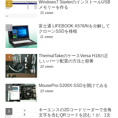
Windows7 StarterのインストールUSB
メモリーを作る
15 views
富士通 LIFEBOOK A576/Nを分解して
クローンSSDを移植
11 views
ThermalTakeのケースVersa H18の正
しいパーツ配置の方法と順番
10 views
MousePro-S200X-SSDを開けてみる
10 views
キーエンスの2Dコードリーダーで全角
文字を含むQRコードを読む！が、1文