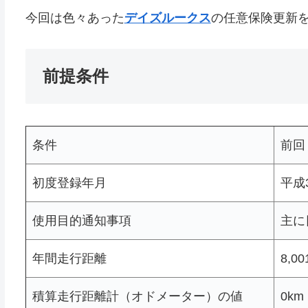
今回は色々あった
デイズルークス
の任意保険更新
前提条件
条件
前回
初度登録年月
平成
使用目的通知事項
主に
年間走行距離
8,0
積算走行距離計（オドメーター）の値
0km