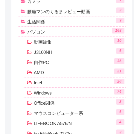
1
カメラ
2
腰痛マンのくるまレビュー動画
9
生活関係
168
パソコン
10
動画編集
6
J3160NH
36
自作PC
21
AMD
20
Intel
74
Windows
8
Office関係
6
マウスコンピューター系
4
LIFEBOOK A576/N
3
hp EliteBook 2170p