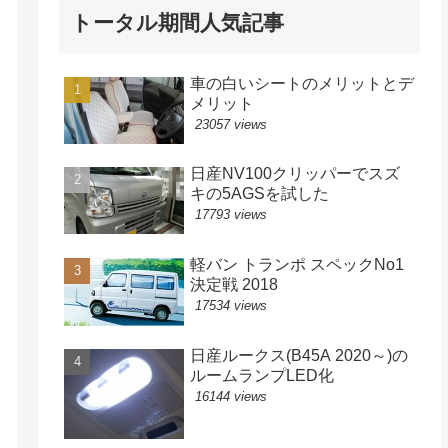
トータル期間人気記事
車の白いシートのメリットとデ
メリット
23057 views
日産NV100クリッパーでスズ
キの5AGSを試した
17793 views
軽バン トランポ スペックNo1
決定戦 2018
17534 views
日産ルークス(B45A 2020～)の
ルームランプLED化
16144 views