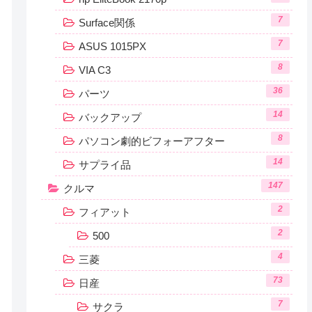
7
Surface関係
7
ASUS 1015PX
8
VIA C3
36
パーツ
14
バックアップ
8
パソコン劇的ビフォーアフター
14
サプライ品
147
クルマ
2
フィアット
2
500
4
三菱
73
日産
7
サクラ