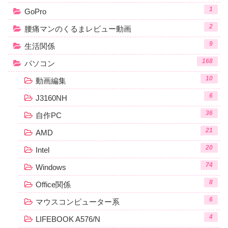
1
GoPro
2
腰痛マンのくるまレビュー動画
9
生活関係
168
パソコン
10
動画編集
6
J3160NH
36
自作PC
21
AMD
20
Intel
74
Windows
8
Office関係
6
マウスコンピューター系
4
LIFEBOOK A576/N