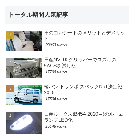
トータル期間人気記事
車の白いシートのメリットとデメリッ
ト
23063 views
日産NV100クリッパーでスズキの
5AGSを試した
17796 views
軽バン トランポ スペックNo1決定戦
2018
17534 views
日産ルークス(B45A 2020～)のルーム
ランプLED化
16145 views